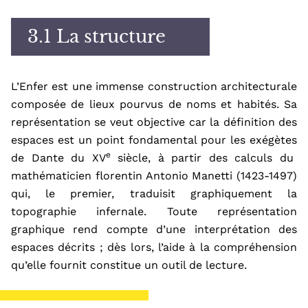
i
n
3.1 La structure
c
i
p
L’Enfer est une immense construction architecturale
a
composée de lieux
pou
rvus de noms et habités
. Sa
l
représentation se veut objective car la définition des
espaces est un point fondamental pour les
exégètes
e
de Dante
du XV
siècle, à partir des calculs du
mathématicien florentin Antonio Manetti (1423-1497)
qui, le premier,
tradui
si
t graphiquement
la
topographie infernale. Toute représentation
graphique rend compte d’une interprétation des
espaces décrits ; dès lors, l’aide à la compréhension
qu’elle fournit constitue un outil de lecture.