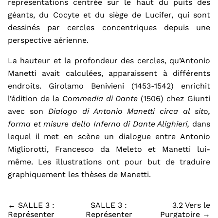
représentations
centrée sur le
haut du puits des
géants, du Cocyte et du
siège
de Lucifer, qui sont
dessinés par cercles concentriques depuis une
perspective aérienne.
La hauteur et la profondeur des cercles, qu’Antonio
Manetti avait calculées, apparaissent à différents
endroits. Girolamo Benivieni (1453-1542) enrichit
l’édition de la
Commedia di Dante
(1506) chez Giunti
avec son
Dialogo di Antonio Manetti circa al sito,
forma et misure dello Inferno di Dante Alighieri
,
dans
lequel il met en scène
un dialogue entre Antonio
Migliorotti, Francesco da Meleto et
Manetti
lui-
même
.
Les illustrations
ont pour
but de traduire
graphiquement les thèses de Manetti.
← SALLE 3 :
SALLE 3 :
3.2 Vers le
Représenter
Représenter
Purgatoire →