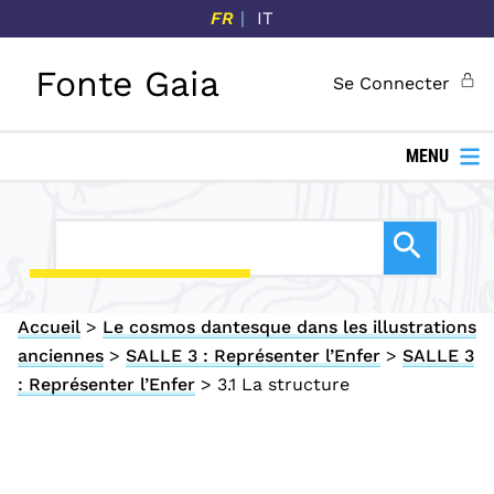
P
FR
IT
a
s
Fonte Gaia
Se Connecter
s
e
r
MENU
a
u
c
o
n
Accueil
>
Le cosmos dantesque dans les illustrations
t
anciennes
>
SALLE 3 : Représenter l’Enfer
>
SALLE 3
e
: Représenter l’Enfer
>
3.1 La structure
n
u
p
r