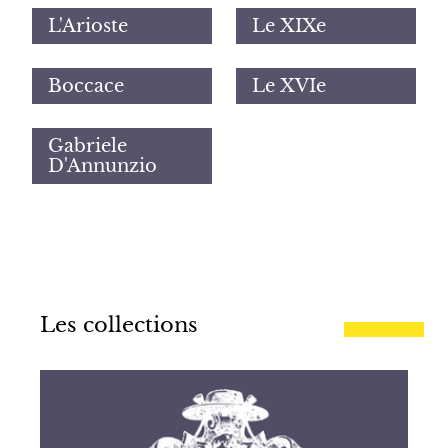
L'Arioste
Le XIXe
Boccace
Le XVIe
Gabriele
D'Annunzio
Les collections