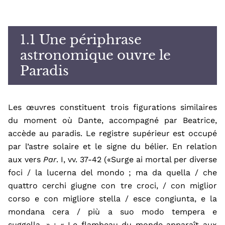
i
n
c
1.1 Une périphrase
i
astronomique ouvre le
p
Paradis
a
l
Les œuvres constituent trois figurations similaires
d
u moment où
Dante, accompagné par Beatrice,
accède
au paradis. Le registre supérieur est occupé
par l’astre solaire et le signe du bélier. En relation
aux vers
Par
. I, vv. 37-42 («Surge ai mortal per diverse
foci
/ la lucerna del mondo
; ma da quella
/ che
quattro cerchi giugne con tre croci,
/ con miglior
corso e con migliore stella
/ esce congiunta, e la
mondana cera
/ più a suo modo tempera e
suggella.
» ; « Le flambeau du monde apparaît aux