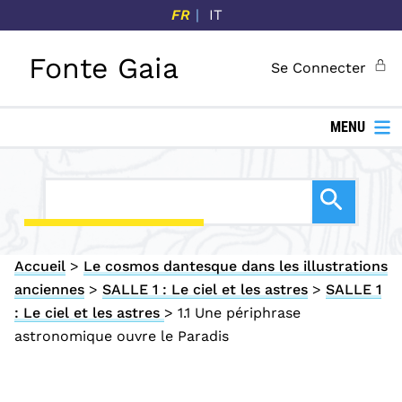
P
FR
IT
a
s
Fonte Gaia
Se Connecter
s
e
r
MENU
a
u
c
o
n
Accueil
>
Le cosmos dantesque dans les illustrations
t
anciennes
>
SALLE 1 : Le ciel et les astres
>
SALLE 1
e
: Le ciel et les astres
>
1.1 Une périphrase
n
astronomique ouvre le Paradis
u
p
r