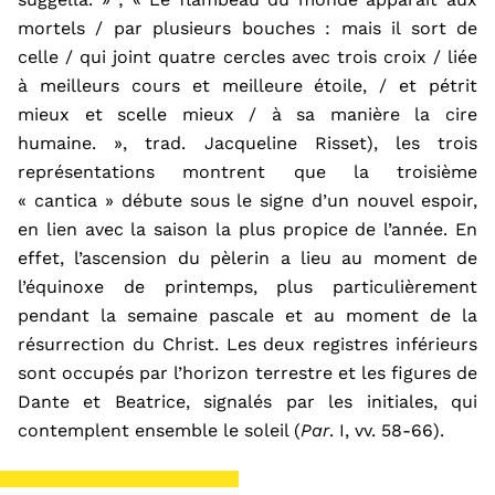
mortels
/ par plusieurs bouches : mais il sort de
celle
/ qui joint quatre cercles avec trois croix
/ lié
e
à meilleurs cours et meilleure étoile,
/ et pétrit
mieux et scelle mieux
/ à sa manière la cire
humaine. », trad. Jacqueline Risset), les trois
représentations montrent que l
a
troisième
« cantica »
débute sous le signe d’un nouvel espoir,
en lien avec la saison la plus propice de l’année. En
effet, l’ascension du pèlerin a lieu au moment de
l’équinoxe de printemps, plus particulièrement
pendant la semaine pascale
et
au
moment
de
la
résurrection du Christ. Les deux registres inférieurs
sont occupés par l’horizon terrestre et les figures de
Dante et Beatrice, signalés par les initiales, qui
contemplent
ensemble
le soleil (
Par
. I,
vv.
58-66).