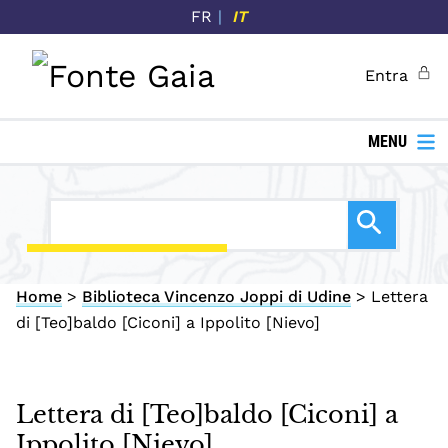
P
FR
IT
a
s
Entra
s
a
a
MENU
l
c
o
n
t
Home
>
Biblioteca Vincenzo Joppi di Udine
>
Lettera
e
di [Teo]baldo [Ciconi] a Ippolito [Nievo]
n
u
t
o
Lettera di [Teo]baldo [Ciconi] a
p
Ippolito [Nievo]