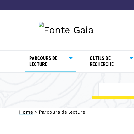
P
a
s
s
a
a
l
c
PARCOURS DE
OUTILS DE
LECTURE
RECHERCHE
o
n
t
e
n
u
Home
> Parcours de lecture
t
o
p