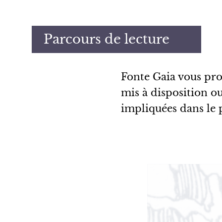
r
i
n
Parcours de lecture
c
i
p
Fonte Gaia vous pro
a
mis à disposition ou
l
e
impliquées dans le 