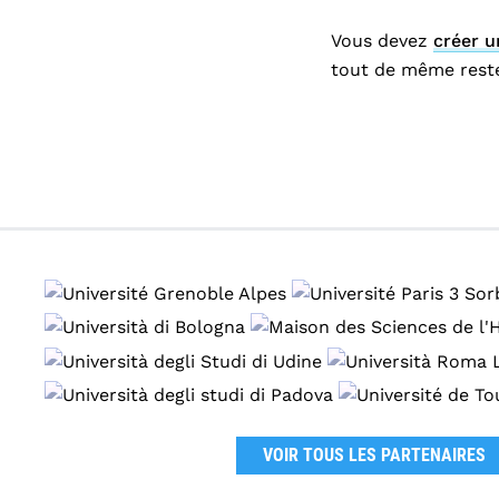
i
n
Vous devez
créer 
c
tout de même reste
i
p
a
l
VOIR TOUS LES PARTENAIRES