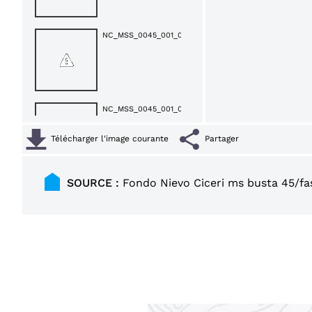
NC_MSS_0045_001_0002_000004.jp2
NC_MSS_0045_001_0002_000005.jp2
Télécharger l'image courante
Partager
SOURCE :
Fondo Nievo Ciceri ms busta 45/fasc
NC_MSS_0045_001_0002_000006.jp2
NC_MSS_0045_001_0002_000007.jp2