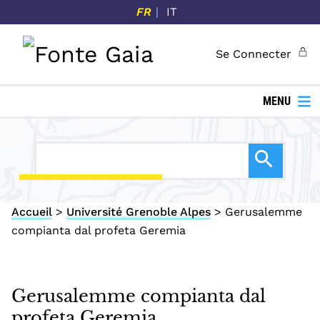
P
FR
IT
a
s
Se Connecter
s
e
r
MENU
a
u
c
o
n
Accueil
>
Université Grenoble Alpes
>
Gerusalemme
t
compianta dal profeta Geremia
e
n
u
p
Gerusalemme compianta dal
r
profeta Geremia