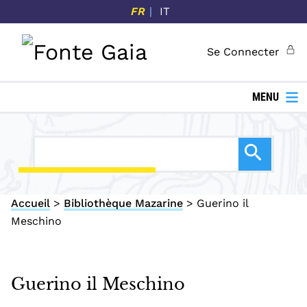
P
FR
IT
a
s
Se Connecter
s
e
r
MENU
a
u
c
o
n
Accueil
>
Bibliothèque Mazarine
>
Guerino il
t
Meschino
e
n
u
p
Guerino il Meschino
r