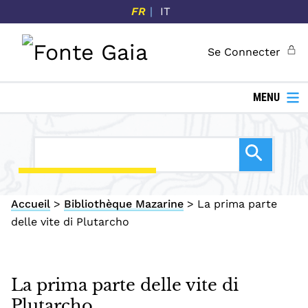
P
FR
IT
a
s
Se Connecter
s
e
r
MENU
a
u
c
o
n
Accueil
>
Bibliothèque Mazarine
>
La prima parte
t
delle vite di Plutarcho
e
n
u
p
La prima parte delle vite di
r
Plutarcho