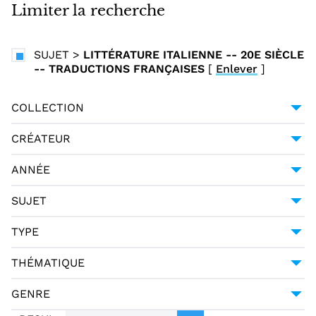
i
Limiter la recherche
n
c
SUJET
>
LITTÉRATURE ITALIENNE -- 20E SIÈCLE
i
-- TRADUCTIONS FRANÇAISES
[
Enlever
]
p
a
COLLECTION
l
UNIVERSITÉ GRENOBLE ALPES
1
CRÉATEUR
D'ANNUNZIO, GABRIELE (1863-1938)
1
ANNÉE
1928
1
SUJET
LITTÉRATURE ITALIENNE -- 20E SIÈCLE --
TYPE
TRADUCTIONS FRANÇAISES
1
MONOGRAPHIE IMPRIMÉE
1
THÉMATIQUE
LITTÉRATURE
1
GENRE