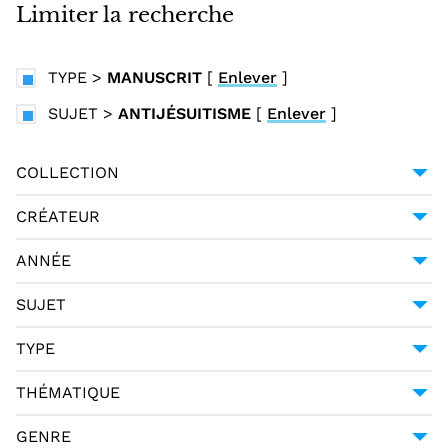
i
Limiter la recherche
n
c
TYPE
>
MANUSCRIT
[
Enlever
]
i
p
SUJET
>
ANTIJÉSUITISME
[
Enlever
]
a
l
COLLECTION
UNIVERSITÉ GRENOBLE ALPES
1
CRÉATEUR
CACCIANEMICI BUTTARI, FILIPPO (1673-1749)
ANNÉE
1
[1721/1749]
1
SUJET
ANTIJÉSUITISME
1
TYPE
JÉSUITES
1
MANUSCRIT
1
THÉMATIQUE
POLÉMIQUE
1
RELIGION - THÉOLOGIE
1
GENRE