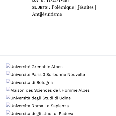
[1721/1749]
DATE :
Polémique | Jésuites |
SUJETS :
Antijésuitisme