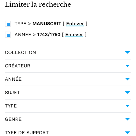
i
Limiter la recherche
n
c
TYPE
>
MANUSCRIT
[
Enlever
]
i
p
ANNÉE
>
1743/1750
[
Enlever
]
a
l
COLLECTION
UNIVERSITÉ GRENOBLE ALPES
1
CRÉATEUR
PASSANO, GIACOMO (17..-1772?)
1
ANNÉE
1743/1750
1
SUJET
CORRESPONDANCE
1
TYPE
MANUSCRIT
1
GENRE
CORRESPONDANCE
1
TYPE DE SUPPORT