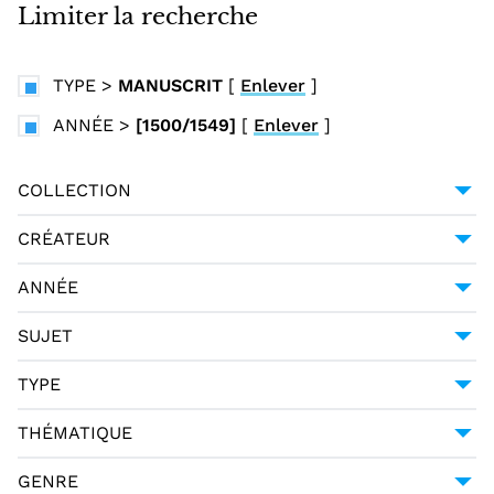
i
Limiter la recherche
n
c
TYPE
>
MANUSCRIT
[
Enlever
]
i
p
ANNÉE
>
[1500/1549]
[
Enlever
]
a
l
COLLECTION
UNIVERSITÉ GRENOBLE ALPES
1
CRÉATEUR
ANONYME
1
ANNÉE
[1500/1549]
1
SUJET
DIALOGUES (GENRE LITTÉRAIRE) ITALIENS --
TYPE
16E SIÈCLE
1
MANUSCRIT
1
THÉMATIQUE
LITTÉRATURE
1
GENRE