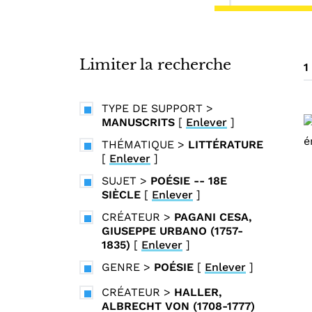
i
n
c
i
Limiter la recherche
1
p
a
TYPE DE SUPPORT
>
l
MANUSCRITS
[
Enlever
]
THÉMATIQUE
>
LITTÉRATURE
[
Enlever
]
SUJET
>
POÉSIE -- 18E
SIÈCLE
[
Enlever
]
CRÉATEUR
>
PAGANI CESA,
GIUSEPPE URBANO (1757-
1835)
[
Enlever
]
GENRE
>
POÉSIE
[
Enlever
]
CRÉATEUR
>
HALLER,
ALBRECHT VON (1708-1777)