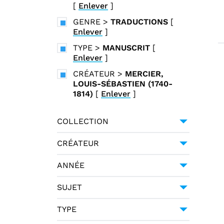
[
Enlever
]
GENRE
>
TRADUCTIONS
[
Enlever
]
TYPE
>
MANUSCRIT
[
Enlever
]
CRÉATEUR
>
MERCIER,
LOUIS-SÉBASTIEN (1740-
1814)
[
Enlever
]
COLLECTION
UNIVERSITÉ GRENOBLE
CRÉATEUR
ALPES
1
GESSNER, SALOMON (1730-
ANNÉE
1788)
1
1794
1
HALLER, ALBRECHT VON
SUJET
(1708-1777)
1
POÉSIE -- 18E SIÈCLE
1
TYPE
MERCIER, LOUIS-SÉBASTIEN
(1740-1814)
1