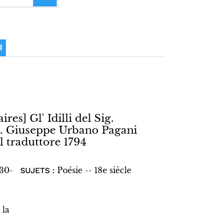
I
ires] Gl' Idilli del Sig.
ig. Giuseppe Urbano Pagani
l traduttore 1794
730-
Poésie -- 18e siècle
SUJETS :
 la