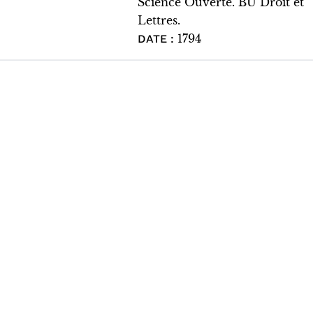
Science Ouverte. BU Droit et
Lettres.
1794
DATE :