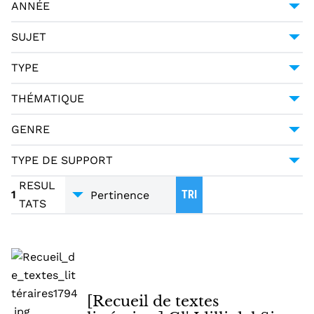
ANNÉE
HALLER, ALBRECHT VON (1708-1777)
1
1794
1
SUJET
MERCIER, LOUIS-SÉBASTIEN (1740-1814)
1
POÉSIE -- 18E SIÈCLE
1
TYPE
PAGANI CESA, GIUSEPPE URBANO (1757-1835)
1
MANUSCRIT
1
THÉMATIQUE
LITTÉRATURE
1
GENRE
POÉSIE
1
TYPE DE SUPPORT
TRADUCTIONS
1
MANUSCRITS
1
RESUL
1
TRI
TATS
[Recueil de textes