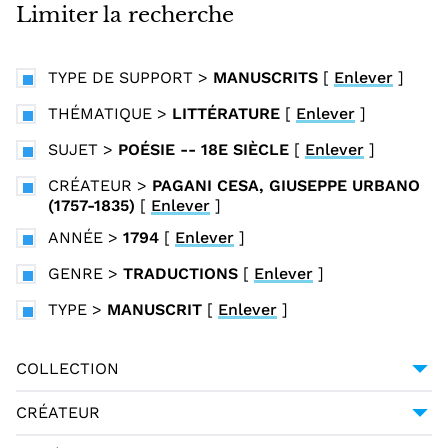
i
Limiter la recherche
n
c
TYPE DE SUPPORT
>
MANUSCRITS
[
Enlever
]
i
p
THÉMATIQUE
>
LITTÉRATURE
[
Enlever
]
a
SUJET
>
POÉSIE -- 18E SIÈCLE
[
Enlever
]
l
CRÉATEUR
>
PAGANI CESA, GIUSEPPE URBANO
(1757-1835)
[
Enlever
]
ANNÉE
>
1794
[
Enlever
]
GENRE
>
TRADUCTIONS
[
Enlever
]
TYPE
>
MANUSCRIT
[
Enlever
]
COLLECTION
UNIVERSITÉ GRENOBLE ALPES
1
CRÉATEUR
GESSNER, SALOMON (1730-1788)
1