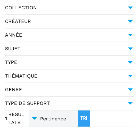
COLLECTION
UNIVERSITÉ GRENOBLE ALPES
1
CRÉATEUR
GESSNER, SALOMON (1730-1788)
1
ANNÉE
HALLER, ALBRECHT VON (1708-1777)
1
1794
1
SUJET
MERCIER, LOUIS-SÉBASTIEN (1740-1814)
1
POÉSIE -- 18E SIÈCLE
1
TYPE
PAGANI CESA, GIUSEPPE URBANO (1757-1835)
1
MANUSCRIT
1
THÉMATIQUE
LITTÉRATURE
1
GENRE
POÉSIE
1
TYPE DE SUPPORT
TRADUCTIONS
1
MANUSCRITS
1
RESUL
1
TRI
TATS