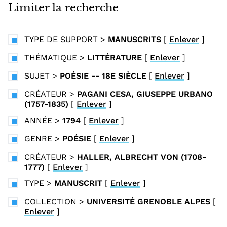
i
Limiter la recherche
n
c
TYPE DE SUPPORT
>
MANUSCRITS
[
Enlever
]
i
p
THÉMATIQUE
>
LITTÉRATURE
[
Enlever
]
a
SUJET
>
POÉSIE -- 18E SIÈCLE
[
Enlever
]
l
CRÉATEUR
>
PAGANI CESA, GIUSEPPE URBANO
(1757-1835)
[
Enlever
]
ANNÉE
>
1794
[
Enlever
]
GENRE
>
POÉSIE
[
Enlever
]
CRÉATEUR
>
HALLER, ALBRECHT VON (1708-
1777)
[
Enlever
]
TYPE
>
MANUSCRIT
[
Enlever
]
COLLECTION
>
UNIVERSITÉ GRENOBLE ALPES
[
Enlever
]