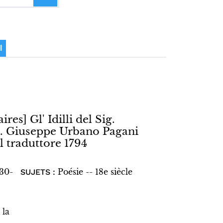
I
ires] Gl' Idilli del Sig.
ig. Giuseppe Urbano Pagani
l traduttore 1794
730-
Poésie -- 18e siècle
SUJETS :
 la