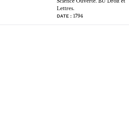
Science Ouverte. BU Droit et
Lettres.
1794
DATE :