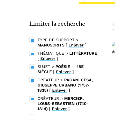
i
n
c
i
Limiter la recherche
1
p
a
TYPE DE SUPPORT
>
l
MANUSCRITS
[
Enlever
]
THÉMATIQUE
>
LITTÉRATURE
[
Enlever
]
SUJET
>
POÉSIE -- 18E
SIÈCLE
[
Enlever
]
CRÉATEUR
>
PAGANI CESA,
GIUSEPPE URBANO (1757-
1835)
[
Enlever
]
CRÉATEUR
>
MERCIER,
LOUIS-SÉBASTIEN (1740-
1814)
[
Enlever
]