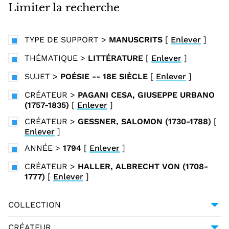
i
Limiter la recherche
n
c
TYPE DE SUPPORT
>
MANUSCRITS
[
Enlever
]
i
p
THÉMATIQUE
>
LITTÉRATURE
[
Enlever
]
a
SUJET
>
POÉSIE -- 18E SIÈCLE
[
Enlever
]
l
CRÉATEUR
>
PAGANI CESA, GIUSEPPE URBANO
(1757-1835)
[
Enlever
]
CRÉATEUR
>
GESSNER, SALOMON (1730-1788)
[
Enlever
]
ANNÉE
>
1794
[
Enlever
]
CRÉATEUR
>
HALLER, ALBRECHT VON (1708-
1777)
[
Enlever
]
COLLECTION
UNIVERSITÉ GRENOBLE ALPES
1
CRÉATEUR