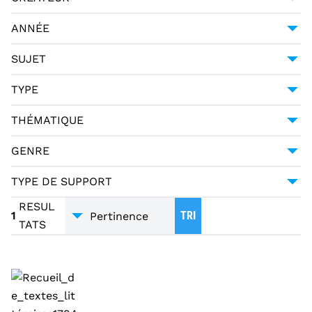
GESSNER, SALOMON (1730-1788)
1
ANNÉE
HALLER, ALBRECHT VON (1708-1777)
1
1794
1
SUJET
MERCIER, LOUIS-SÉBASTIEN (1740-1814)
1
POÉSIE -- 18E SIÈCLE
1
TYPE
PAGANI CESA, GIUSEPPE URBANO (1757-1835)
1
MANUSCRIT
1
THÉMATIQUE
LITTÉRATURE
1
GENRE
POÉSIE
1
TYPE DE SUPPORT
TRADUCTIONS
1
MANUSCRITS
1
RESUL
1
TRI
TATS