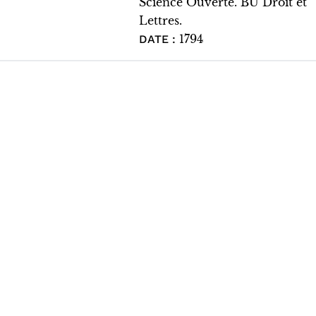
Science Ouverte. BU Droit et
Lettres.
1794
DATE :