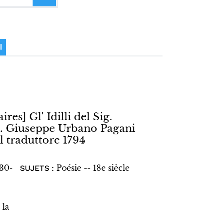
I
ires] Gl' Idilli del Sig.
ig. Giuseppe Urbano Pagani
l traduttore 1794
730-
Poésie -- 18e siècle
SUJETS :
 la