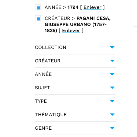
ANNÉE
>
1794
[
Enlever
]
CRÉATEUR
>
PAGANI CESA,
GIUSEPPE URBANO (1757-
1835)
[
Enlever
]
COLLECTION
UNIVERSITÉ GRENOBLE
CRÉATEUR
ALPES
1
GESSNER, SALOMON (1730-
ANNÉE
1788)
1
1794
1
HALLER, ALBRECHT VON
SUJET
(1708-1777)
1
POÉSIE -- 18E SIÈCLE
1
TYPE
MERCIER, LOUIS-SÉBASTIEN
(1740-1814)
1
MANUSCRIT
1
THÉMATIQUE
PAGANI CESA, GIUSEPPE
URBANO (1757-1835)
LITTÉRATURE
1
1
GENRE