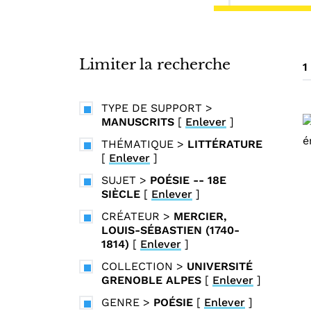
i
n
c
i
Limiter la recherche
1
p
a
TYPE DE SUPPORT
>
l
MANUSCRITS
[
Enlever
]
THÉMATIQUE
>
LITTÉRATURE
[
Enlever
]
SUJET
>
POÉSIE -- 18E
SIÈCLE
[
Enlever
]
CRÉATEUR
>
MERCIER,
LOUIS-SÉBASTIEN (1740-
1814)
[
Enlever
]
COLLECTION
>
UNIVERSITÉ
GRENOBLE ALPES
[
Enlever
]
GENRE
>
POÉSIE
[
Enlever
]