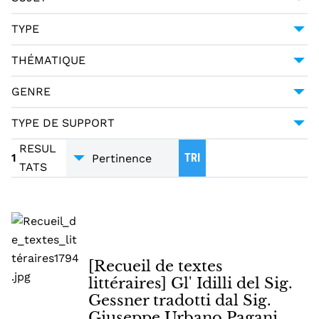
MERCIER, LOUIS-SÉBASTIEN (1740-1814)
1
POÉSIE -- 18E SIÈCLE
1
TYPE
PAGANI CESA, GIUSEPPE URBANO (1757-1835)
1
MANUSCRIT
1
THÉMATIQUE
LITTÉRATURE
1
GENRE
POÉSIE
1
TYPE DE SUPPORT
TRADUCTIONS
1
MANUSCRITS
1
RESUL
1
TRI
TATS
[Recueil de textes
littéraires] Gl' Idilli del Sig.
Gessner tradotti dal Sig.
Giuseppe Urbano Pagani