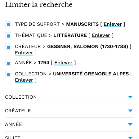
i
Limiter la recherche
n
c
TYPE DE SUPPORT
>
MANUSCRITS
[
Enlever
]
i
p
THÉMATIQUE
>
LITTÉRATURE
[
Enlever
]
a
CRÉATEUR
>
GESSNER, SALOMON (1730-1788)
[
l
Enlever
]
ANNÉE
>
1794
[
Enlever
]
COLLECTION
>
UNIVERSITÉ GRENOBLE ALPES
[
Enlever
]
COLLECTION
UNIVERSITÉ GRENOBLE ALPES
1
CRÉATEUR
GESSNER, SALOMON (1730-1788)
1
ANNÉE
HALLER, ALBRECHT VON (1708-1777)
1
1794
1
SUJET