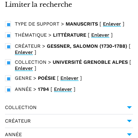
i
Limiter la recherche
n
c
TYPE DE SUPPORT
>
MANUSCRITS
[
Enlever
]
i
p
THÉMATIQUE
>
LITTÉRATURE
[
Enlever
]
a
CRÉATEUR
>
GESSNER, SALOMON (1730-1788)
[
l
Enlever
]
COLLECTION
>
UNIVERSITÉ GRENOBLE ALPES
[
Enlever
]
GENRE
>
POÉSIE
[
Enlever
]
ANNÉE
>
1794
[
Enlever
]
COLLECTION
UNIVERSITÉ GRENOBLE ALPES
1
CRÉATEUR
GESSNER, SALOMON (1730-1788)
1
ANNÉE