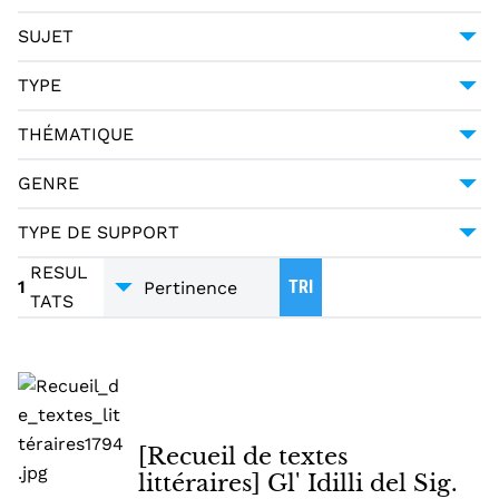
HALLER, ALBRECHT VON (1708-1777)
1
1794
1
SUJET
MERCIER, LOUIS-SÉBASTIEN (1740-1814)
1
POÉSIE -- 18E SIÈCLE
1
TYPE
PAGANI CESA, GIUSEPPE URBANO (1757-1835)
1
MANUSCRIT
1
THÉMATIQUE
LITTÉRATURE
1
GENRE
POÉSIE
1
TYPE DE SUPPORT
TRADUCTIONS
1
MANUSCRITS
1
RESUL
1
TRI
TATS
[Recueil de textes
littéraires] Gl' Idilli del Sig.