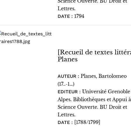
Science Ouverte. BU Droit et
Lettres.
1794
DATE :
[Recueil de textes litté
Planes
Planes, Bartolomeo
AUTEUR :
(17..-1…)
Université Grenoble
EDITEUR :
Alpes. Bibliothèques et Appui à
Science Ouverte. BU Droit et
Lettres.
[1788/1799]
DATE :