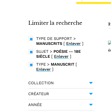
i
n
c
i
Limiter la recherche
2
p
a
TYPE DE SUPPORT
>
l
MANUSCRITS
[
Enlever
]
SUJET
>
POÉSIE -- 18E
SIÈCLE
[
Enlever
]
TYPE
>
MANUSCRIT
[
Enlever
]
COLLECTION
UNIVERSITÉ GRENOBLE
CRÉATEUR
ALPES
2
GESSNER, SALOMON (1730-
ANNÉE
1788)
1