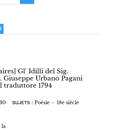
I
ires] Gl' Idilli del Sig.
ig. Giuseppe Urbano Pagani
l traduttore 1794
730-
Poésie -- 18e siècle
SUJETS :
 la