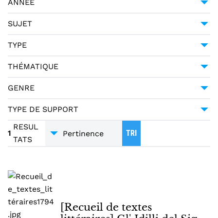
ANNÉE
HALLER, ALBRECHT VON (1708-1777)
1
1794
1
SUJET
MERCIER, LOUIS-SÉBASTIEN (1740-1814)
1
POÉSIE -- 18E SIÈCLE
1
TYPE
PAGANI CESA, GIUSEPPE URBANO (1757-1835)
1
MANUSCRIT
1
THÉMATIQUE
LITTÉRATURE
1
GENRE
POÉSIE
1
TYPE DE SUPPORT
TRADUCTIONS
1
MANUSCRITS
1
RESUL
1
TRI
TATS
[Recueil de textes