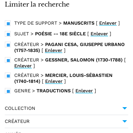
i
Limiter la recherche
n
c
TYPE DE SUPPORT
>
MANUSCRITS
[
Enlever
]
i
p
SUJET
>
POÉSIE -- 18E SIÈCLE
[
Enlever
]
a
CRÉATEUR
>
PAGANI CESA, GIUSEPPE URBANO
l
(1757-1835)
[
Enlever
]
CRÉATEUR
>
GESSNER, SALOMON (1730-1788)
[
Enlever
]
CRÉATEUR
>
MERCIER, LOUIS-SÉBASTIEN
(1740-1814)
[
Enlever
]
GENRE
>
TRADUCTIONS
[
Enlever
]
COLLECTION
UNIVERSITÉ GRENOBLE ALPES
1
CRÉATEUR
GESSNER, SALOMON (1730-1788)
1