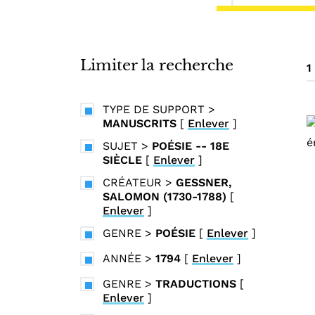
i
n
c
i
Limiter la recherche
1
p
a
TYPE DE SUPPORT
>
l
MANUSCRITS
[
Enlever
]
SUJET
>
POÉSIE -- 18E
SIÈCLE
[
Enlever
]
CRÉATEUR
>
GESSNER,
SALOMON (1730-1788)
[
Enlever
]
GENRE
>
POÉSIE
[
Enlever
]
ANNÉE
>
1794
[
Enlever
]
GENRE
>
TRADUCTIONS
[
Enlever
]