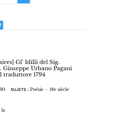
I
ires] Gl' Idilli del Sig.
ig. Giuseppe Urbano Pagani
l traduttore 1794
730-
Poésie -- 18e siècle
SUJETS :
 la