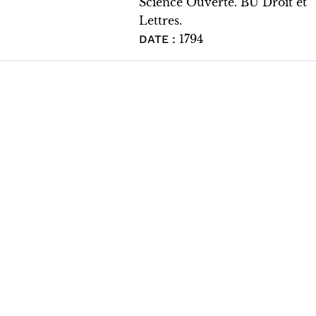
Science Ouverte. BU Droit et
Lettres.
1794
DATE :