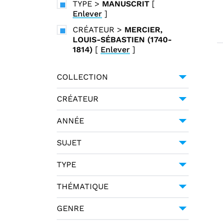
TYPE
>
MANUSCRIT
[
Enlever
]
CRÉATEUR
>
MERCIER,
LOUIS-SÉBASTIEN (1740-
1814)
[
Enlever
]
COLLECTION
UNIVERSITÉ GRENOBLE
CRÉATEUR
ALPES
1
GESSNER, SALOMON (1730-
ANNÉE
1788)
1
1794
1
HALLER, ALBRECHT VON
SUJET
(1708-1777)
1
POÉSIE -- 18E SIÈCLE
1
TYPE
MERCIER, LOUIS-SÉBASTIEN
(1740-1814)
1
MANUSCRIT
1
THÉMATIQUE
PAGANI CESA, GIUSEPPE
URBANO (1757-1835)
LITTÉRATURE
1
1
GENRE