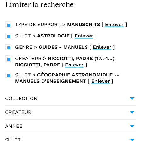
i
Limiter la recherche
n
c
TYPE DE SUPPORT
>
MANUSCRITS
[
Enlever
]
i
p
SUJET
>
ASTROLOGIE
[
Enlever
]
a
GENRE
>
GUIDES - MANUELS
[
Enlever
]
l
CRÉATEUR
>
RICCIOTTI, PADRE (17..-1…)
RICCIOTTI, PADRE
[
Enlever
]
SUJET
>
GÉOGRAPHIE ASTRONOMIQUE --
MANUELS D'ENSEIGNEMENT
[
Enlever
]
COLLECTION
UNIVERSITÉ GRENOBLE ALPES
1
CRÉATEUR
RICCIOTTI, PADRE (17..-1…) RICCIOTTI, PADRE
ANNÉE
1
[1780/1799]
1
SUJET