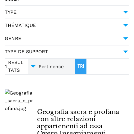
ASTROLOGIE
1
TYPE
ASTRONOMIE
1
MANUSCRIT
1
THÉMATIQUE
GÉOGRAPHIE ASTRONOMIQUE -- MANUELS
GÉOGRAPHIE
1
D'ENSEIGNEMENT
1
GENRE
GUIDES - MANUELS
1
TYPE DE SUPPORT
MANUSCRITS
1
RESUL
1
TRI
TATS
Geografia sacra e profana
con altre relazioni
appartenenti ad essa
Overo Insegniamenti