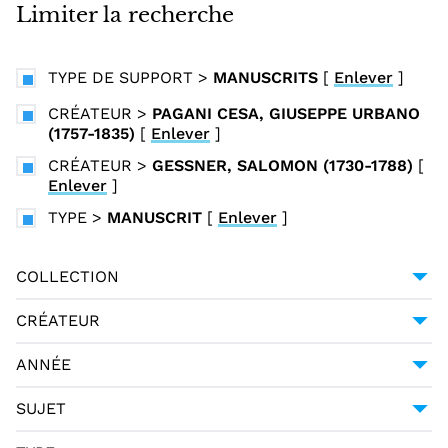
i
Limiter la recherche
n
c
TYPE DE SUPPORT
>
MANUSCRITS
[
Enlever
]
i
p
CRÉATEUR
>
PAGANI CESA, GIUSEPPE URBANO
(1757-1835)
[
Enlever
]
a
l
CRÉATEUR
>
GESSNER, SALOMON (1730-1788)
[
Enlever
]
TYPE
>
MANUSCRIT
[
Enlever
]
COLLECTION
UNIVERSITÉ GRENOBLE ALPES
1
CRÉATEUR
GESSNER, SALOMON (1730-1788)
1
ANNÉE
HALLER, ALBRECHT VON (1708-1777)
1
1794
1
SUJET
MERCIER, LOUIS-SÉBASTIEN (1740-1814)
1
POÉSIE -- 18E SIÈCLE
1