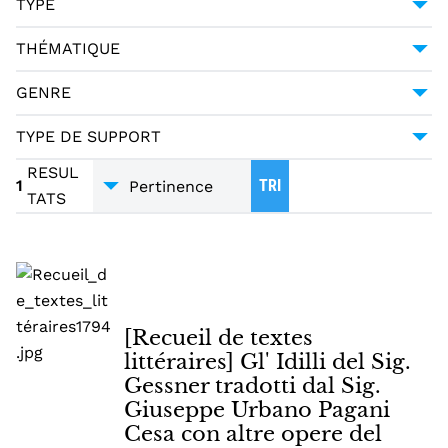
TYPE
PAGANI CESA, GIUSEPPE URBANO (1757-1835)
1
MANUSCRIT
1
THÉMATIQUE
LITTÉRATURE
1
GENRE
POÉSIE
1
TYPE DE SUPPORT
TRADUCTIONS
1
MANUSCRITS
1
RESUL
1
TRI
TATS
[Recueil de textes
littéraires] Gl' Idilli del Sig.
Gessner tradotti dal Sig.
Giuseppe Urbano Pagani
Cesa con altre opere del