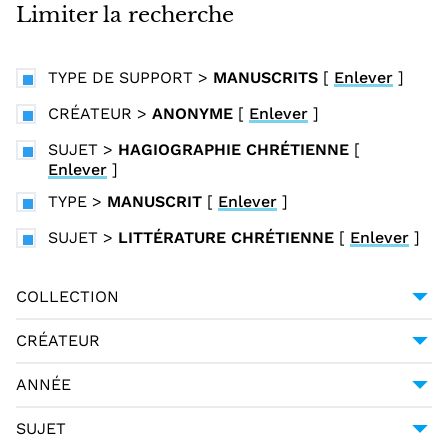
i
Limiter la recherche
n
c
TYPE DE SUPPORT
>
MANUSCRITS
[
Enlever
]
i
p
CRÉATEUR
>
ANONYME
[
Enlever
]
a
SUJET
>
HAGIOGRAPHIE CHRÉTIENNE
[
l
Enlever
]
TYPE
>
MANUSCRIT
[
Enlever
]
SUJET
>
LITTÉRATURE CHRÉTIENNE
[
Enlever
]
COLLECTION
UNIVERSITÉ GRENOBLE ALPES
1
CRÉATEUR
ANONYME
1
ANNÉE
1751
1
SUJET