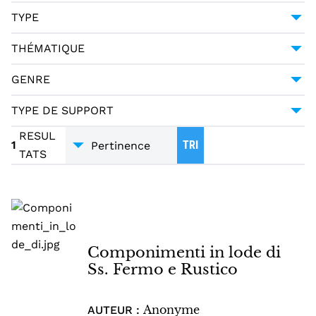
HAGIOGRAPHIE CHRÉTIENNE
1
TYPE
LITTÉRATURE CHRÉTIENNE
1
MANUSCRIT
1
THÉMATIQUE
POÉSIE RELIGIEUSE ITALIENNE--18ÈME SIÈCLE
RELIGION - THÉOLOGIE
1
1
GENRE
POÉSIE
1
TYPE DE SUPPORT
MANUSCRITS
1
RESUL
1
TRI
TATS
Componimenti in lode di
Ss. Fermo e Rustico
Anonyme
AUTEUR :