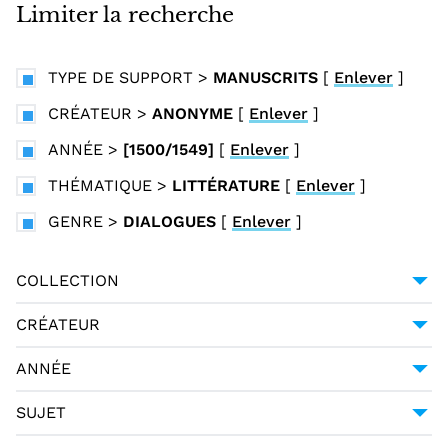
i
Limiter la recherche
n
c
TYPE DE SUPPORT
>
MANUSCRITS
[
Enlever
]
i
p
CRÉATEUR
>
ANONYME
[
Enlever
]
a
ANNÉE
>
[1500/1549]
[
Enlever
]
l
THÉMATIQUE
>
LITTÉRATURE
[
Enlever
]
GENRE
>
DIALOGUES
[
Enlever
]
COLLECTION
UNIVERSITÉ GRENOBLE ALPES
1
CRÉATEUR
ANONYME
1
ANNÉE
[1500/1549]
1
SUJET
DIALOGUES (GENRE LITTÉRAIRE) ITALIENS --