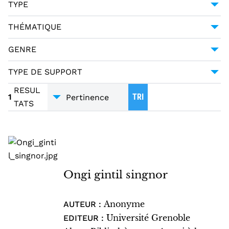
TYPE
16E SIÈCLE
1
MANUSCRIT
1
THÉMATIQUE
LITTÉRATURE
1
GENRE
DIALOGUES
1
TYPE DE SUPPORT
MANUSCRITS
1
RESUL
1
TRI
TATS
Ongi gintil singnor
Anonyme
AUTEUR :
Université Grenoble
EDITEUR :