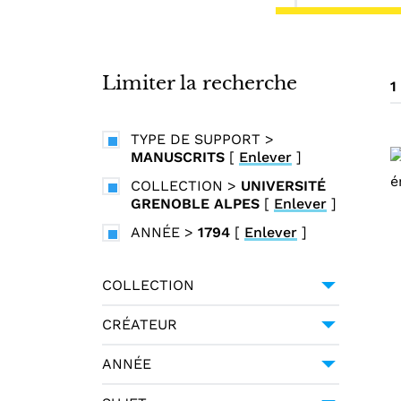
i
n
c
i
Limiter la recherche
1
p
a
TYPE DE SUPPORT
>
l
MANUSCRITS
[
Enlever
]
COLLECTION
>
UNIVERSITÉ
GRENOBLE ALPES
[
Enlever
]
ANNÉE
>
1794
[
Enlever
]
COLLECTION
UNIVERSITÉ GRENOBLE
CRÉATEUR
ALPES
1
GESSNER, SALOMON (1730-
ANNÉE
1788)
1
1794
1
HALLER, ALBRECHT VON