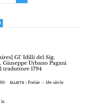
I
ires] Gl' Idilli del Sig.
ig. Giuseppe Urbano Pagani
l traduttore 1794
730-
Poésie -- 18e siècle
SUJETS :
 la