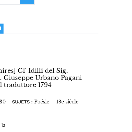
I
ires] Gl' Idilli del Sig.
ig. Giuseppe Urbano Pagani
l traduttore 1794
730-
Poésie -- 18e siècle
SUJETS :
 la