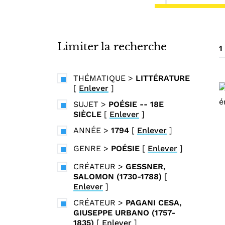
i
n
c
i
Limiter la recherche
1
p
a
THÉMATIQUE
>
LITTÉRATURE
l
[
Enlever
]
SUJET
>
POÉSIE -- 18E
SIÈCLE
[
Enlever
]
ANNÉE
>
1794
[
Enlever
]
GENRE
>
POÉSIE
[
Enlever
]
CRÉATEUR
>
GESSNER,
SALOMON (1730-1788)
[
Enlever
]
CRÉATEUR
>
PAGANI CESA,
GIUSEPPE URBANO (1757-
1835)
[
Enlever
]