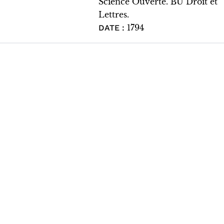
Science Ouverte. BU Droit et
Lettres.
1794
DATE :