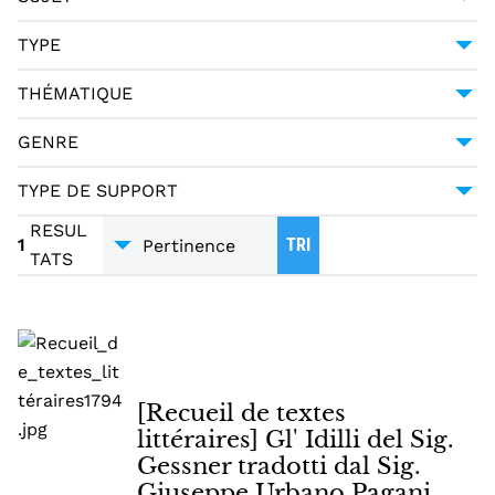
MERCIER, LOUIS-SÉBASTIEN (1740-1814)
1
POÉSIE -- 18E SIÈCLE
1
TYPE
PAGANI CESA, GIUSEPPE URBANO (1757-1835)
1
MANUSCRIT
1
THÉMATIQUE
LITTÉRATURE
1
GENRE
POÉSIE
1
TYPE DE SUPPORT
TRADUCTIONS
1
MANUSCRITS
1
RESUL
1
TRI
TATS
[Recueil de textes
littéraires] Gl' Idilli del Sig.
Gessner tradotti dal Sig.
Giuseppe Urbano Pagani