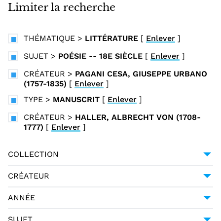
i
Limiter la recherche
n
c
THÉMATIQUE
>
LITTÉRATURE
[
Enlever
]
i
p
SUJET
>
POÉSIE -- 18E SIÈCLE
[
Enlever
]
a
CRÉATEUR
>
PAGANI CESA, GIUSEPPE URBANO
l
(1757-1835)
[
Enlever
]
TYPE
>
MANUSCRIT
[
Enlever
]
CRÉATEUR
>
HALLER, ALBRECHT VON (1708-
1777)
[
Enlever
]
COLLECTION
UNIVERSITÉ GRENOBLE ALPES
1
CRÉATEUR
GESSNER, SALOMON (1730-1788)
1
ANNÉE
HALLER, ALBRECHT VON (1708-1777)
1
1794
1
SUJET