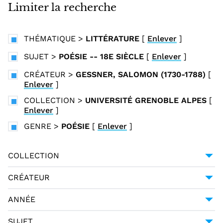
i
Limiter la recherche
n
c
THÉMATIQUE
>
LITTÉRATURE
[
Enlever
]
i
p
SUJET
>
POÉSIE -- 18E SIÈCLE
[
Enlever
]
a
CRÉATEUR
>
GESSNER, SALOMON (1730-1788)
[
l
Enlever
]
COLLECTION
>
UNIVERSITÉ GRENOBLE ALPES
[
Enlever
]
GENRE
>
POÉSIE
[
Enlever
]
COLLECTION
UNIVERSITÉ GRENOBLE ALPES
1
CRÉATEUR
GESSNER, SALOMON (1730-1788)
1
ANNÉE
HALLER, ALBRECHT VON (1708-1777)
1
1794
1
SUJET