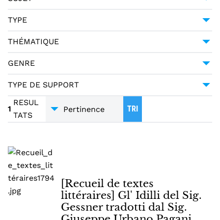
MERCIER, LOUIS-SÉBASTIEN (1740-1814)
1
POÉSIE -- 18E SIÈCLE
1
TYPE
PAGANI CESA, GIUSEPPE URBANO (1757-1835)
1
MANUSCRIT
1
THÉMATIQUE
LITTÉRATURE
1
GENRE
POÉSIE
1
TYPE DE SUPPORT
TRADUCTIONS
1
MANUSCRITS
1
RESUL
1
TRI
TATS
[Recueil de textes
littéraires] Gl' Idilli del Sig.
Gessner tradotti dal Sig.
Giuseppe Urbano Pagani