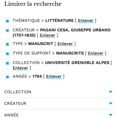
i
Limiter la recherche
n
c
THÉMATIQUE
>
LITTÉRATURE
[
Enlever
]
i
p
CRÉATEUR
>
PAGANI CESA, GIUSEPPE URBANO
(1757-1835)
[
Enlever
]
a
l
TYPE
>
MANUSCRIT
[
Enlever
]
TYPE DE SUPPORT
>
MANUSCRITS
[
Enlever
]
COLLECTION
>
UNIVERSITÉ GRENOBLE ALPES
[
Enlever
]
ANNÉE
>
1794
[
Enlever
]
COLLECTION
UNIVERSITÉ GRENOBLE ALPES
1
CRÉATEUR
GESSNER, SALOMON (1730-1788)
1
ANNÉE