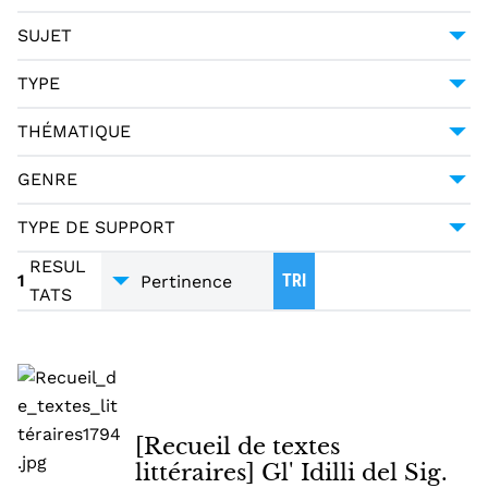
HALLER, ALBRECHT VON (1708-1777)
1
1794
1
SUJET
MERCIER, LOUIS-SÉBASTIEN (1740-1814)
1
POÉSIE -- 18E SIÈCLE
1
TYPE
PAGANI CESA, GIUSEPPE URBANO (1757-1835)
1
MANUSCRIT
1
THÉMATIQUE
LITTÉRATURE
1
GENRE
POÉSIE
1
TYPE DE SUPPORT
TRADUCTIONS
1
MANUSCRITS
1
RESUL
1
TRI
TATS
[Recueil de textes
littéraires] Gl' Idilli del Sig.