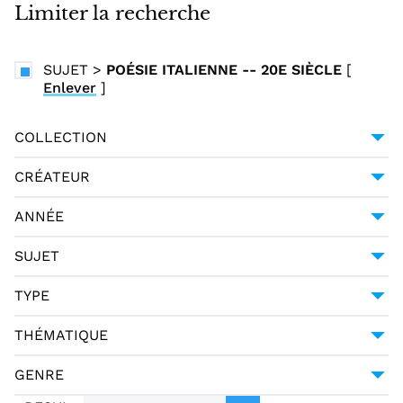
i
Limiter la recherche
n
c
SUJET
>
POÉSIE ITALIENNE -- 20E SIÈCLE
[
i
Enlever
]
p
a
COLLECTION
l
UNIVERSITÉ GRENOBLE ALPES
1
CRÉATEUR
D'ANNUNZIO, GABRIELE (1863-1938)
1
ANNÉE
1904
1
SUJET
POÉSIE ITALIENNE -- 20E SIÈCLE
1
TYPE
MONOGRAPHIE IMPRIMÉE
1
THÉMATIQUE
LITTÉRATURE
1
GENRE