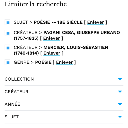
i
Limiter la recherche
n
c
SUJET
>
POÉSIE -- 18E SIÈCLE
[
Enlever
]
i
p
CRÉATEUR
>
PAGANI CESA, GIUSEPPE URBANO
(1757-1835)
[
Enlever
]
a
l
CRÉATEUR
>
MERCIER, LOUIS-SÉBASTIEN
(1740-1814)
[
Enlever
]
GENRE
>
POÉSIE
[
Enlever
]
COLLECTION
UNIVERSITÉ GRENOBLE ALPES
1
CRÉATEUR
GESSNER, SALOMON (1730-1788)
1
ANNÉE
HALLER, ALBRECHT VON (1708-1777)
1
1794
1
SUJET
MERCIER, LOUIS-SÉBASTIEN (1740-1814)
1
POÉSIE -- 18E SIÈCLE
1