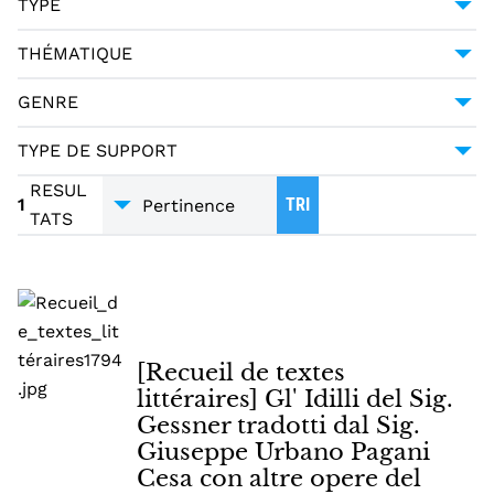
TYPE
PAGANI CESA, GIUSEPPE URBANO (1757-1835)
1
MANUSCRIT
1
THÉMATIQUE
LITTÉRATURE
1
GENRE
POÉSIE
1
TYPE DE SUPPORT
TRADUCTIONS
1
MANUSCRITS
1
RESUL
1
TRI
TATS
[Recueil de textes
littéraires] Gl' Idilli del Sig.
Gessner tradotti dal Sig.
Giuseppe Urbano Pagani
Cesa con altre opere del