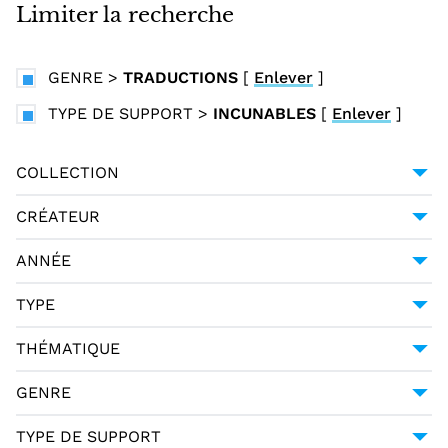
i
Limiter la recherche
n
c
GENRE
>
TRADUCTIONS
[
Enlever
]
i
p
TYPE DE SUPPORT
>
INCUNABLES
[
Enlever
]
a
l
COLLECTION
BIBLIOTHÈQUE MAZARINE
4
CRÉATEUR
ARISTEAS (CA 100 AV. J. -C.)
1
ANNÉE
LATINI, BRUNETTO (1220-1295)
1
1471-08-01
2
TYPE
1474-12-16
1
LANGUAGE MATERIALS
4
THÉMATIQUE
1484-01-01
1
TEXT
4
RELIGION - THÉOLOGIE
3
GENRE
LANGUES
1
TRADUCTIONS
4
TYPE DE SUPPORT