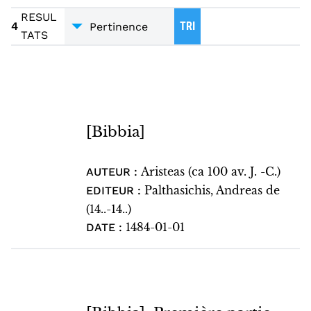
DICTIONNAIRES – ENCYCLOPÉDIES /
INCUNABLES
4
RESUL
DICTIONNAIRES - RÉPERTOIRES
1
4
TRI
TATS
[Bibbia]
Aristeas (ca 100 av. J. -C.)
AUTEUR :
Palthasichis, Andreas de
EDITEUR :
(14..-14..)
1484-01-01
DATE :