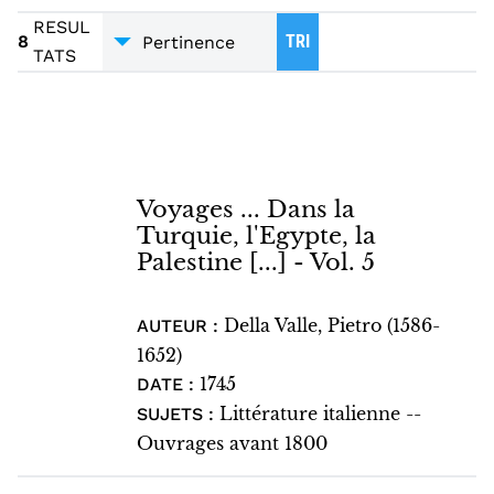
VOYAGES
8
RÉCITS - MÉMOIRES
8
RESUL
8
TRI
TATS
TRADUCTIONS
8
Voyages ... Dans la
Turquie, l'Egypte, la
Palestine [...] - Vol. 5
Della Valle, Pietro (1586-
AUTEUR :
1652)
1745
DATE :
Littérature italienne --
SUJETS :
Ouvrages avant 1800