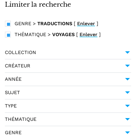
i
Limiter la recherche
n
c
GENRE
>
TRADUCTIONS
[
Enlever
]
i
p
THÉMATIQUE
>
VOYAGES
[
Enlever
]
a
l
COLLECTION
COLLECTION ITALIENNE FONTE GAIA
8
CRÉATEUR
DELLA VALLE, PIETRO (1586-1652)
8
ANNÉE
1745
8
SUJET
LITTÉRATURE ITALIENNE -- OUVRAGES AVANT
TYPE
1800
8
DCTYPE:TEXT
8
THÉMATIQUE
MONOGRAPHIE IMPRIMÉE
8
LITTÉRATURE
8
GENRE