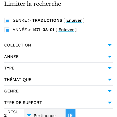
i
Limiter la recherche
n
c
GENRE
>
TRADUCTIONS
[
Enlever
]
i
p
ANNÉE
>
1471-08-01
[
Enlever
]
a
l
COLLECTION
BIBLIOTHÈQUE MAZARINE
2
ANNÉE
1471-08-01
2
TYPE
LANGUAGE MATERIALS
2
THÉMATIQUE
TEXT
2
RELIGION - THÉOLOGIE
2
GENRE
TRADUCTIONS
2
TYPE DE SUPPORT
INCUNABLES
2
RESUL
2
TRI