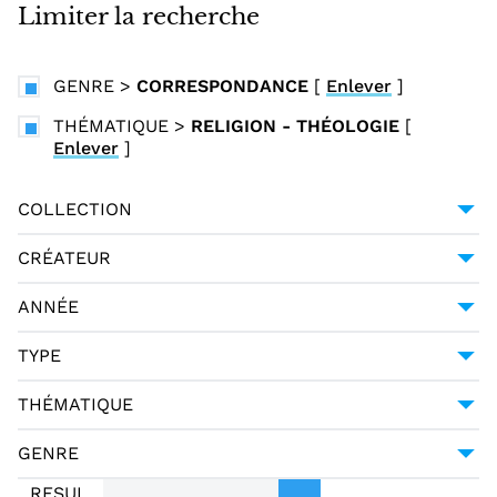
i
Limiter la recherche
n
c
GENRE
>
CORRESPONDANCE
[
Enlever
]
i
p
THÉMATIQUE
>
RELIGION - THÉOLOGIE
[
Enlever
]
a
l
COLLECTION
BIBLIOTHÈQUE MAZARINE
1
CRÉATEUR
COLONNA, VITTORIA (1490-1547)
1
ANNÉE
1544-01-01
1
TYPE
LANGUAGE MATERIALS
1
THÉMATIQUE
TEXT
1
LITTÉRATURE
1
GENRE
RELIGION - THÉOLOGIE
1
CORRESPONDANCE
1
RESUL