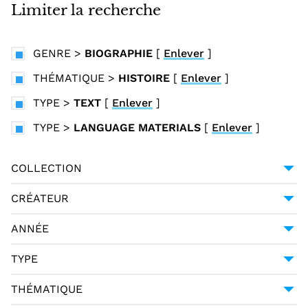
i
Limiter la recherche
n
c
GENRE
>
BIOGRAPHIE
[
Enlever
]
i
p
THÉMATIQUE
>
HISTOIRE
[
Enlever
]
a
TYPE
>
TEXT
[
Enlever
]
l
TYPE
>
LANGUAGE MATERIALS
[
Enlever
]
COLLECTION
BIBLIOTHÈQUE MAZARINE
1
CRÉATEUR
PLUTARQUE (0046?-0120?)
1
ANNÉE
1482-11-16
1
TYPE
LANGUAGE MATERIALS
1
THÉMATIQUE
TEXT
1