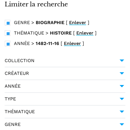
i
Limiter la recherche
n
c
GENRE
>
BIOGRAPHIE
[
Enlever
]
i
p
THÉMATIQUE
>
HISTOIRE
[
Enlever
]
a
ANNÉE
>
1482-11-16
[
Enlever
]
l
COLLECTION
BIBLIOTHÈQUE MAZARINE
1
CRÉATEUR
PLUTARQUE (0046?-0120?)
1
ANNÉE
1482-11-16
1
TYPE
LANGUAGE MATERIALS
1
THÉMATIQUE
TEXT
1
HISTOIRE
1
GENRE