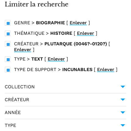
i
Limiter la recherche
n
c
GENRE
>
BIOGRAPHIE
[
Enlever
]
i
p
THÉMATIQUE
>
HISTOIRE
[
Enlever
]
a
CRÉATEUR
>
PLUTARQUE (0046?-0120?)
[
l
Enlever
]
TYPE
>
TEXT
[
Enlever
]
TYPE DE SUPPORT
>
INCUNABLES
[
Enlever
]
COLLECTION
BIBLIOTHÈQUE MAZARINE
1
CRÉATEUR
PLUTARQUE (0046?-0120?)
1
ANNÉE
1482-11-16
1
TYPE