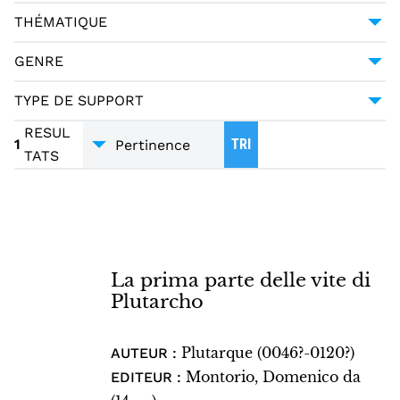
LANGUAGE MATERIALS
1
THÉMATIQUE
TEXT
1
HISTOIRE
1
GENRE
BIOGRAPHIE
1
TYPE DE SUPPORT
INCUNABLES
1
RESUL
1
TRI
TATS
La prima parte delle vite di
Plutarcho
Plutarque (0046?-0120?)
AUTEUR :
Montorio, Domenico da
EDITEUR :