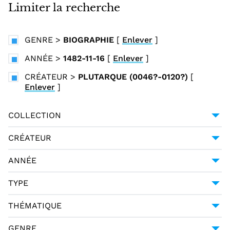
i
Limiter la recherche
n
c
GENRE
>
BIOGRAPHIE
[
Enlever
]
i
p
ANNÉE
>
1482-11-16
[
Enlever
]
a
CRÉATEUR
>
PLUTARQUE (0046?-0120?)
[
l
Enlever
]
COLLECTION
BIBLIOTHÈQUE MAZARINE
1
CRÉATEUR
PLUTARQUE (0046?-0120?)
1
ANNÉE
1482-11-16
1
TYPE
LANGUAGE MATERIALS
1
THÉMATIQUE
TEXT
1
HISTOIRE
1
GENRE