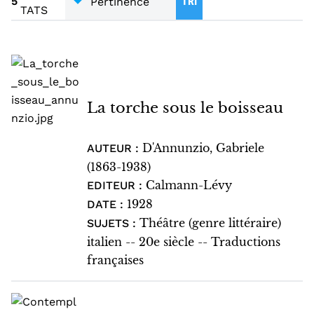
5
TRI
TRADUCTIONS FRANÇAISES
MIGRATIONS
1
1
TATS
ROMAN - NOUVELLES
1
RÉCITS - MÉMOIRES
1
TRADUCTIONS
1
La torche sous le boisseau
D'Annunzio, Gabriele
AUTEUR :
(1863-1938)
Calmann-Lévy
EDITEUR :
1928
DATE :
Théâtre (genre littéraire)
SUJETS :
italien -- 20e siècle -- Traductions
françaises