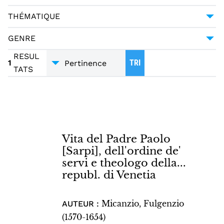
DCTYPE:TEXT
1
THÉMATIQUE
MONOGRAPHIE IMPRIMÉE
1
RELIGION - THÉOLOGIE
1
GENRE
BIOGRAPHIE
1
RESUL
1
TRI
TATS
Vita del Padre Paolo
[Sarpi], dell'ordine de'
servi e theologo della...
republ. di Venetia
Micanzio, Fulgenzio
AUTEUR :
(1570-1654)