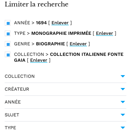
i
Limiter la recherche
n
c
ANNÉE
>
1694
[
Enlever
]
i
p
TYPE
>
MONOGRAPHIE IMPRIMÉE
[
Enlever
]
a
GENRE
>
BIOGRAPHIE
[
Enlever
]
l
COLLECTION
>
COLLECTION ITALIENNE FONTE
GAIA
[
Enlever
]
COLLECTION
COLLECTION ITALIENNE FONTE GAIA
1
CRÉATEUR
MICANZIO, FULGENZIO (1570-1654)
1
ANNÉE
1694
1
SUJET
LITTÉRATURE ITALIENNE -- OUVRAGES AVANT
TYPE
1800
1