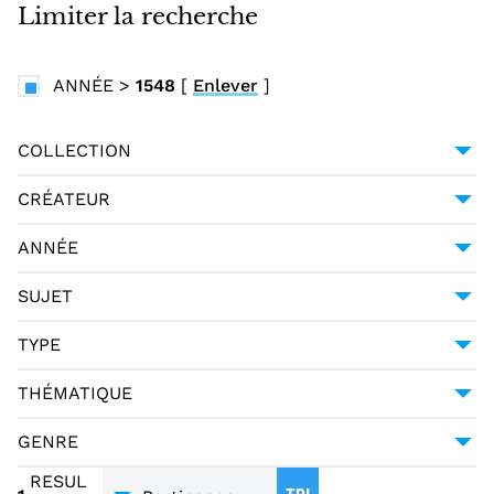
i
Limiter la recherche
n
c
ANNÉE
>
1548
[
Enlever
]
i
p
a
COLLECTION
l
UNIVERSITÉ GRENOBLE ALPES
1
CRÉATEUR
ALAMANNI, LUIGI (1495-1556)
1
ANNÉE
1548
1
SUJET
POÉSIE ITALIENNE -- 16E SIÈCLE
1
TYPE
MONOGRAPHIE IMPRIMÉE
1
THÉMATIQUE
LITTÉRATURE
1
GENRE
POÉSIE
1
RESUL