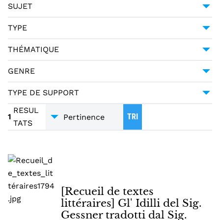
1794
1
SUJET
MERCIER, LOUIS-SÉBASTIEN (1740-1814)
1
POÉSIE -- 18E SIÈCLE
1
TYPE
PAGANI CESA, GIUSEPPE URBANO (1757-1835)
1
MANUSCRIT
1
THÉMATIQUE
LITTÉRATURE
1
GENRE
POÉSIE
1
TYPE DE SUPPORT
TRADUCTIONS
1
MANUSCRITS
1
RESUL
1
TRI
TATS
[Recueil de textes
littéraires] Gl' Idilli del Sig.
Gessner tradotti dal Sig.