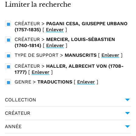
i
Limiter la recherche
n
c
CRÉATEUR
>
PAGANI CESA, GIUSEPPE URBANO
i
(1757-1835)
[
Enlever
]
p
CRÉATEUR
>
MERCIER, LOUIS-SÉBASTIEN
a
(1740-1814)
[
Enlever
]
l
TYPE DE SUPPORT
>
MANUSCRITS
[
Enlever
]
CRÉATEUR
>
HALLER, ALBRECHT VON (1708-
1777)
[
Enlever
]
GENRE
>
TRADUCTIONS
[
Enlever
]
COLLECTION
UNIVERSITÉ GRENOBLE ALPES
1
CRÉATEUR
GESSNER, SALOMON (1730-1788)
1
ANNÉE
HALLER, ALBRECHT VON (1708-1777)
1