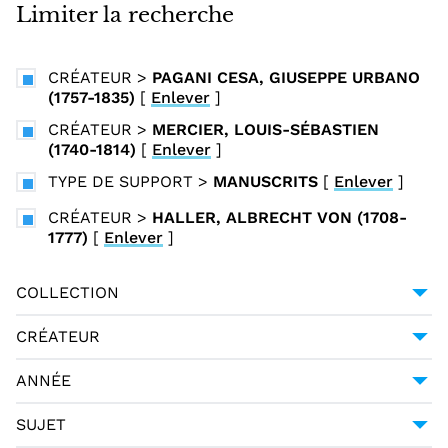
i
Limiter la recherche
n
c
CRÉATEUR
>
PAGANI CESA, GIUSEPPE URBANO
i
(1757-1835)
[
Enlever
]
p
CRÉATEUR
>
MERCIER, LOUIS-SÉBASTIEN
a
(1740-1814)
[
Enlever
]
l
TYPE DE SUPPORT
>
MANUSCRITS
[
Enlever
]
CRÉATEUR
>
HALLER, ALBRECHT VON (1708-
1777)
[
Enlever
]
COLLECTION
UNIVERSITÉ GRENOBLE ALPES
1
CRÉATEUR
GESSNER, SALOMON (1730-1788)
1
ANNÉE
HALLER, ALBRECHT VON (1708-1777)
1
1794
1
SUJET
MERCIER, LOUIS-SÉBASTIEN (1740-1814)
1