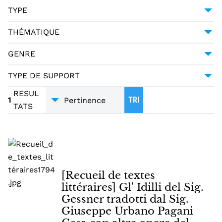
POÉSIE -- 18E SIÈCLE
1
TYPE
PAGANI CESA, GIUSEPPE URBANO (1757-1835)
1
MANUSCRIT
1
THÉMATIQUE
LITTÉRATURE
1
GENRE
POÉSIE
1
TYPE DE SUPPORT
TRADUCTIONS
1
MANUSCRITS
1
RESUL
1
TRI
TATS
[Recueil de textes
littéraires] Gl' Idilli del Sig.
Gessner tradotti dal Sig.
Giuseppe Urbano Pagani