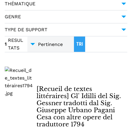
MANUSCRIT
1
THÉMATIQUE
LITTÉRATURE
1
GENRE
POÉSIE
1
TYPE DE SUPPORT
TRADUCTIONS
1
MANUSCRITS
1
RESUL
1
TRI
TATS
[Recueil de textes
littéraires] Gl' Idilli del Sig.
Gessner tradotti dal Sig.
Giuseppe Urbano Pagani
Cesa con altre opere del
traduttore 1794