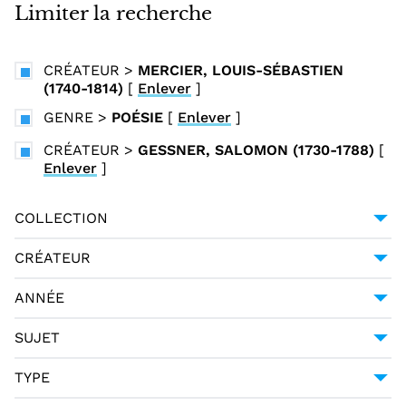
i
Limiter la recherche
n
c
CRÉATEUR
>
MERCIER, LOUIS-SÉBASTIEN
i
(1740-1814)
[
Enlever
]
p
GENRE
>
POÉSIE
[
Enlever
]
a
l
CRÉATEUR
>
GESSNER, SALOMON (1730-1788)
[
Enlever
]
COLLECTION
UNIVERSITÉ GRENOBLE ALPES
1
CRÉATEUR
GESSNER, SALOMON (1730-1788)
1
ANNÉE
HALLER, ALBRECHT VON (1708-1777)
1
1794
1
SUJET
MERCIER, LOUIS-SÉBASTIEN (1740-1814)
1
POÉSIE -- 18E SIÈCLE
1
TYPE
PAGANI CESA, GIUSEPPE URBANO (1757-1835)
1